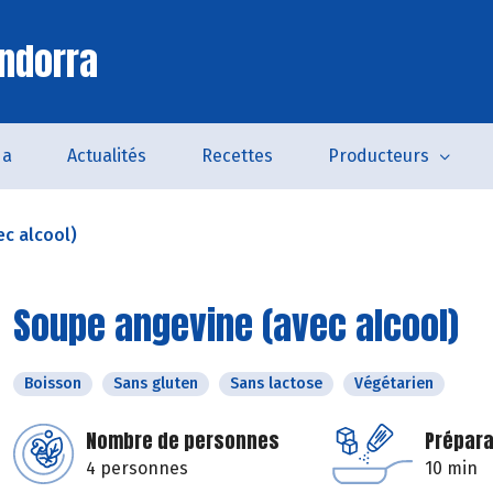
ndorra
da
Actualités
Recettes
Producteurs
c alcool)
Soupe angevine (avec alcool)
Boisson
Sans gluten
Sans lactose
Végétarien
Nombre de personnes
Prépara
4 personnes
10 min