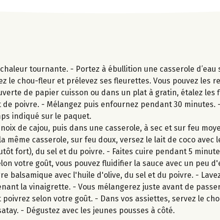
aleur tournante. - Portez à ébullition une casserole d’eau s
ez le chou-fleur et prélevez ses fleurettes. Vous pouvez les 
uverte de papier cuisson ou dans un plat à gratin, étalez les 
 et de poivre. - Mélangez puis enfournez pendant 30 minutes. -
emps indiqué sur le paquet.
ix de cajou, puis dans une casserole, à sec et sur feu moyen
a même casserole, sur feu doux, versez le lait de coco avec l
lutôt fort), du sel et du poivre. - Faites cuire pendant 5 min
n votre goût, vous pouvez fluidifier la sauce avec un peu d
 balsamique avec l'huile d'olive, du sel et du poivre. - Lavez
nant la vinaigrette. - Vous mélangerez juste avant de passer
t poivrez selon votre goût. - Dans vos assiettes, servez le chou
atay. - Dégustez avec les jeunes pousses à côté.