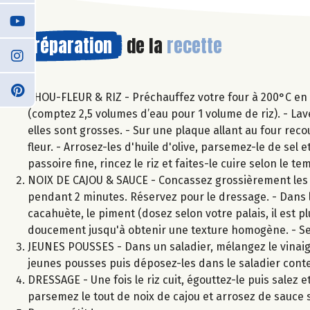
Préparation
de la
recette
CHOU-FLEUR & RIZ - Préchauffez votre four à 200°C en ch
(comptez 2,5 volumes d’eau pour 1 volume de riz). - Lav
elles sont grosses. - Sur une plaque allant au four reco
fleur. - Arrosez-les d'huile d'olive, parsemez-le de sel
passoire fine, rincez le riz et faites-le cuire selon le t
NOIX DE CAJOU & SAUCE - Concassez grossièrement les no
pendant 2 minutes. Réservez pour le dressage. - Dans l
cacahuète, le piment (dosez selon votre palais, il est p
doucement jusqu'à obtenir une texture homogène. - Selo
JEUNES POUSSES - Dans un saladier, mélangez le vinaigre
jeunes pousses puis déposez-les dans le saladier conte
DRESSAGE - Une fois le riz cuit, égouttez-le puis salez e
parsemez le tout de noix de cajou et arrosez de sauce s