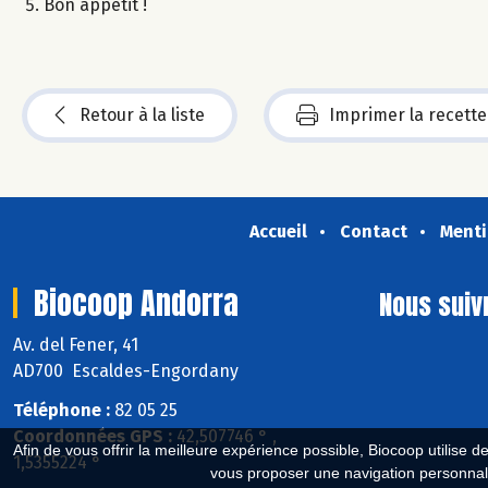
Bon appétit !
Retour à la liste
Imprimer la recette
Accueil
Contact
Menti
Biocoop Andorra
Nous suiv
Av. del Fener, 41
AD700 Escaldes-Engordany
Téléphone :
82 05 25
Coordonnées GPS :
42,507746 ° ,
Afin de vous offrir la meilleure expérience possible, Biocoop utilise d
1,5355224 °
vous proposer une navigation personnal