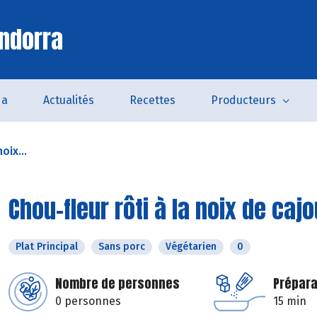
ndorra
da
Actualités
Recettes
Producteurs
oix...
Chou-fleur rôti à la noix de caj
Plat Principal
Sans porc
Végétarien
0
Nombre de personnes
Prépara
0 personnes
15 min