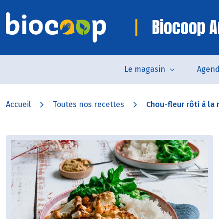
Biocoop A
Le magasin
Agen
Accueil
Toutes nos recettes
Chou-fleur rôti à la n