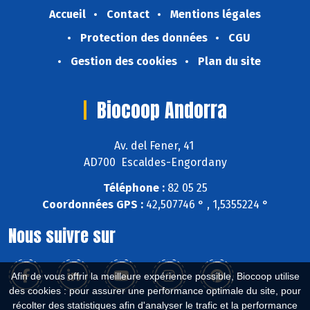
Accueil
Contact
Mentions légales
Protection des données
CGU
Gestion des cookies
Plan du site
Biocoop Andorra
Av. del Fener, 41
AD700 Escaldes-Engordany
Téléphone :
82 05 25
Coordonnées GPS :
42,507746 ° , 1,5355224 °
Nous suivre sur
Afin de vous offrir la meilleure expérience possible, Biocoop utilise
des cookies : pour assurer une performance optimale du site, pour
récolter des statistiques afin d'analyser le trafic et la performance