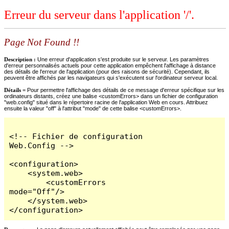
Erreur du serveur dans l'application '/'.
Page Not Found !!
Description :
Une erreur d'application s'est produite sur le serveur. Les paramètres
d'erreur personnalisés actuels pour cette application empêchent l'affichage à distance
des détails de l'erreur de l'application (pour des raisons de sécurité). Cependant, ils
peuvent être affichés par les navigateurs qui s'exécutent sur l'ordinateur serveur local.
Détails =
Pour permettre l'affichage des détails de ce message d'erreur spécifique sur les
ordinateurs distants, créez une balise <customErrors> dans un fichier de configuration
"web.config" situé dans le répertoire racine de l'application Web en cours. Attribuez
ensuite la valeur "off" à l'attribut "mode" de cette balise <customErrors>.
<!-- Fichier de configuration 
Web.Config -->

<configuration>

    <system.web>

        <customErrors 
mode="Off"/>

    </system.web>

</configuration>