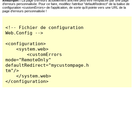
Remarques :
La page d'erreurs actuellement affichée peut être remplacée par une page
d'erreurs personnalisée. Pour ce faire, modifiez l'attribut "defaultRedirect" de la balise de
configuration <customErrors> de l'application, de sorte qu'il pointe vers une URL de la
page d'erreurs personnalisée !
<!-- Fichier de configuration 
Web.Config -->

<configuration>

    <system.web>

        <customErrors 
mode="RemoteOnly" 
defaultRedirect="mycustompage.h
tm"/>

    </system.web>

</configuration>