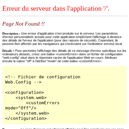
Erreur du serveur dans l'application '/'.
Page Not Found !!
Description :
Une erreur d'application s'est produite sur le serveur. Les paramètres
d'erreur personnalisés actuels pour cette application empêchent l'affichage à distance
des détails de l'erreur de l'application (pour des raisons de sécurité). Cependant, ils
peuvent être affichés par les navigateurs qui s'exécutent sur l'ordinateur serveur local.
Détails =
Pour permettre l'affichage des détails de ce message d'erreur spécifique sur les
ordinateurs distants, créez une balise <customErrors> dans un fichier de configuration
"web.config" situé dans le répertoire racine de l'application Web en cours. Attribuez
ensuite la valeur "off" à l'attribut "mode" de cette balise <customErrors>.
<!-- Fichier de configuration 
Web.Config -->

<configuration>

    <system.web>

        <customErrors 
mode="Off"/>

    </system.web>

</configuration>