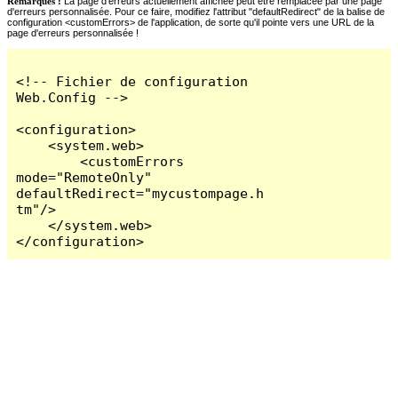
Remarques :
La page d'erreurs actuellement affichée peut être remplacée par une page
d'erreurs personnalisée. Pour ce faire, modifiez l'attribut "defaultRedirect" de la balise de
configuration <customErrors> de l'application, de sorte qu'il pointe vers une URL de la
page d'erreurs personnalisée !
<!-- Fichier de configuration 
Web.Config -->

<configuration>

    <system.web>

        <customErrors 
mode="RemoteOnly" 
defaultRedirect="mycustompage.h
tm"/>

    </system.web>

</configuration>