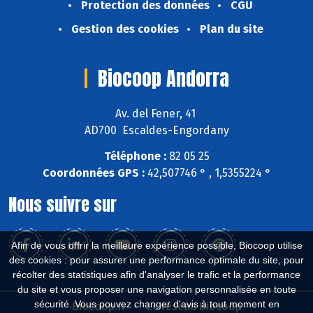
Protection des données
CGU
Gestion des cookies
Plan du site
Biocoop Andorra
Av. del Fener, 41
AD700 Escaldes-Engordany
Téléphone :
82 05 25
Coordonnées GPS :
42,507746 ° , 1,5355224 °
Nous suivre sur
Afin de vous offrir la meilleure expérience possible, Biocoop utilise
des cookies : pour assurer une performance optimale du site, pour
récolter des statistiques afin d'analyser le trafic et la performance
du site et vous proposer une navigation personnalisée en toute
sécurité. Vous pouvez changer d'avis à tout moment en
Biocoop.fr
Le réseau Biocoop