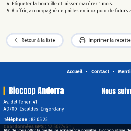
Étiqueter la bouteille et laisser macérer 1 mois.
À offrir, accompagné de pailles en inox pour de futurs ap
Retour à la liste
Imprimer la recette
Accueil
Contact
Menti
Biocoop Andorra
Nous suiv
Av. del Fener, 41
AD700 Escaldes-Engordany
Téléphone :
82 05 25
Coordonnées GPS :
42,507746 ° ,
Afin de vous offrir la meilleure expérience possible, Biocoop utilise d