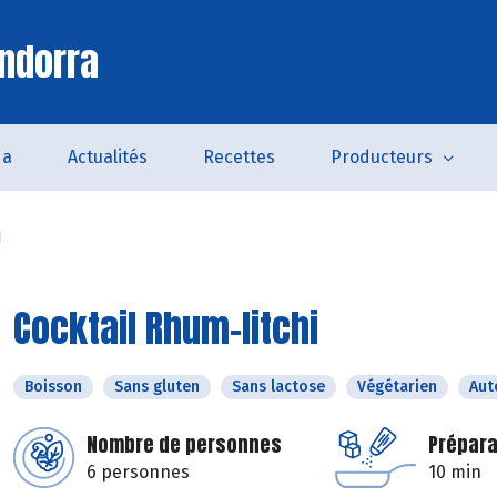
ndorra
da
Actualités
Recettes
Producteurs
i
Cocktail Rhum-litchi
Boisson
Sans gluten
Sans lactose
Végétarien
Au
Nombre de personnes
Prépara
6 personnes
10 min