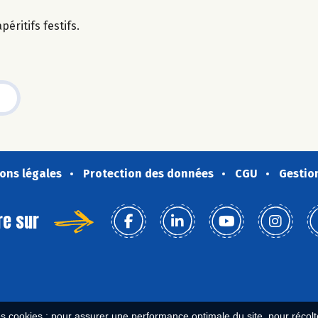
éritifs festifs.
ons légales
Protection des données
CGU
Gestio
re sur
es cookies : pour assurer une performance optimale du site, pour récolter