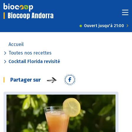
Biocoop Andorra
Ouvert jusqu'à 21:00
Accueil
Toutes nos recettes
Cocktail Florida revisité
Partager sur