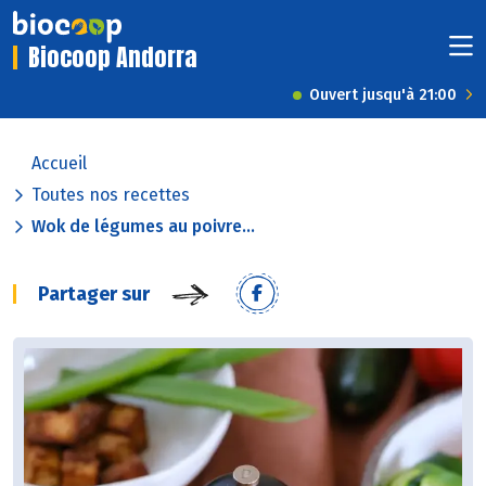
Biocoop Andorra
Ouvert jusqu'à 21:00
Accueil
Toutes nos recettes
Wok de légumes au poivre...
Partager sur