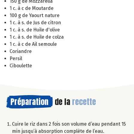
150 g de Mozzarella
1 c. à c de Moutarde
100 g de Yaourt nature
1 c. à s. de Jus de citron
1 c. à s. de Huile d'olive
1 c. à s. de Huile de colza
1 c. à c de Ail semoule
Coriandre
Persil
Ciboulette
Préparation
de la
recette
Cuire le riz dans 2 fois son volume d’eau pendant 15
min jusqu’à absorption complète de l’eau.