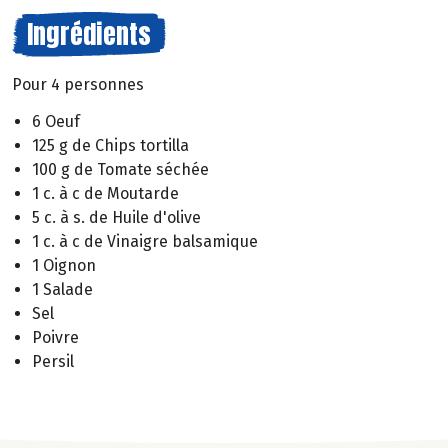
Ingrédients
Pour 4 personnes
6 Oeuf
125 g de Chips tortilla
100 g de Tomate séchée
1 c. à c de Moutarde
5 c. à s. de Huile d'olive
1 c. à c de Vinaigre balsamique
1 Oignon
1 Salade
Sel
Poivre
Persil