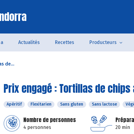
ndorra
da
Actualités
Recettes
Producteurs
as de...
Prix engagé : Tortillas de chi
Apéritif
Flexitarien
Sans gluten
Sans lactose
Vég
Nombre de personnes
Prépara
4 personnes
20 min