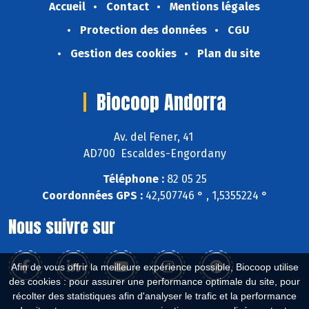
Accueil
Contact
Mentions légales
Protection des données
CGU
Gestion des cookies
Plan du site
Biocoop Andorra
Av. del Fener, 41
AD700 Escaldes-Engordany
Téléphone :
82 05 25
Coordonnées GPS :
42,507746 ° , 1,5355224 °
Nous suivre sur
Afin de vous offrir la meilleure expérience possible, Biocoop utilise
des cookies : pour assurer une performance optimale du site, pour
récolter des statistiques afin d'analyser le trafic et la performance