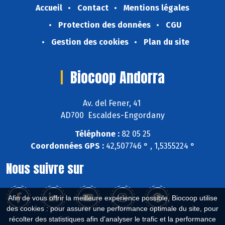
Accueil
Contact
Mentions légales
Protection des données
CGU
Gestion des cookies
Plan du site
Biocoop Andorra
Av. del Fener, 41
AD700 Escaldes-Engordany
Téléphone :
82 05 25
Coordonnées GPS :
42,507746 ° , 1,5355224 °
Nous suivre sur
Afin de vous offrir la meilleure expérience possible, Biocoop utilise
des cookies : pour assurer une performance optimale du site, pour
récolter des statistiques afin d'analyser le trafic et la performance