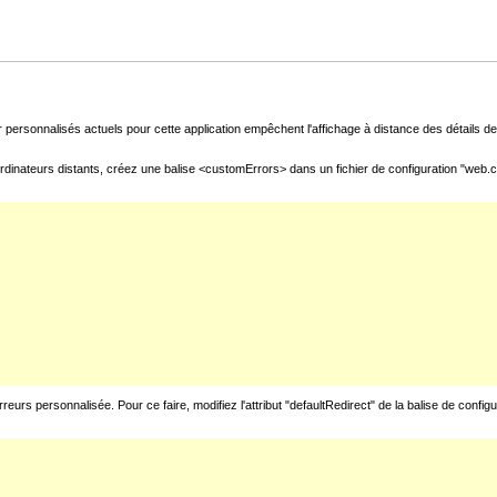
 personnalisés actuels pour cette application empêchent l'affichage à distance des détails de 
rdinateurs distants, créez une balise <customErrors> dans un fichier de configuration "web.con
urs personnalisée. Pour ce faire, modifiez l'attribut "defaultRedirect" de la balise de config