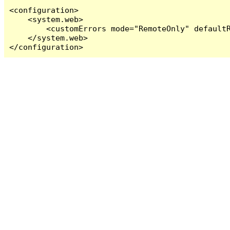
<configuration>

    <system.web>

        <customErrors mode="RemoteOnly" defaultR
    </system.web>

</configuration>