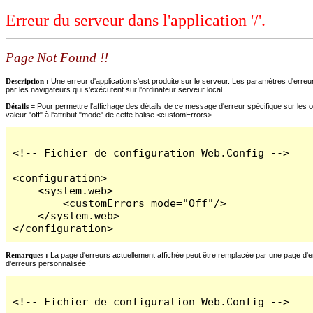
Erreur du serveur dans l'application '/'.
Page Not Found !!
Description :
Une erreur d'application s'est produite sur le serveur. Les paramètres d'erreur
par les navigateurs qui s'exécutent sur l'ordinateur serveur local.
Détails =
Pour permettre l'affichage des détails de ce message d'erreur spécifique sur les o
valeur "off" à l'attribut "mode" de cette balise <customErrors>.
<!-- Fichier de configuration Web.Config -->

<configuration>

    <system.web>

        <customErrors mode="Off"/>

    </system.web>

</configuration>
Remarques :
La page d'erreurs actuellement affichée peut être remplacée par une page d'erre
d'erreurs personnalisée !
<!-- Fichier de configuration Web.Config -->
