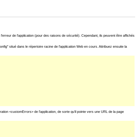
l'erreur de l'application (pour des raisons de sécurité). Cependant, ils peuvent être affichés
fig" situé dans le répertoire racine de l'application Web en cours. Attribuez ensuite la
uration <customErrors> de l'application, de sorte qu'il pointe vers une URL de la page